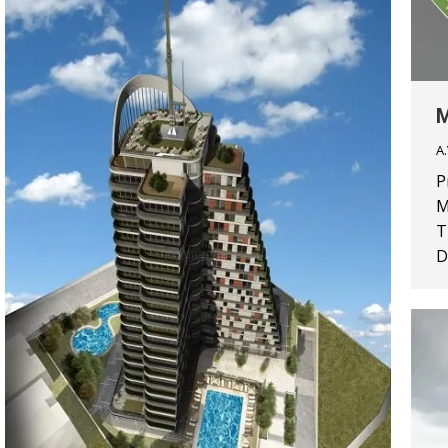
M
A.
P
M
T
D