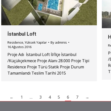
İstanbul Loft
H
Residence
,
Yüksek Yapılar
By
adminis
R
16 Ağustos 2016
P
Proje Adı İstanbul Loft İl/İlçe İstanbul
/
/Küçükçekmece Proje Alanı 28.000 Proje Tipi
R
Residence Proje Türü Statik Proje Durum
T
Tamamlandı Teslim Tarihi 2015
←
1
…
3
4
5
6
7
→