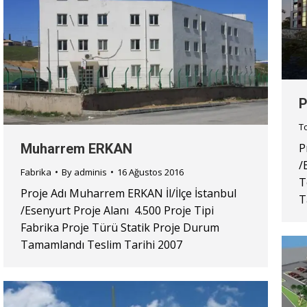
P
T
Muharrem ERKAN
P
/
Fabrika
By
adminis
16 Ağustos 2016
T
Proje Adı Muharrem ERKAN İl/İlçe İstanbul
T
/Esenyurt Proje Alanı 4.500 Proje Tipi
Fabrika Proje Türü Statik Proje Durum
Tamamlandı Teslim Tarihi 2007