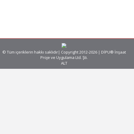
olayların bir daha yaşanmaması için bir dizi
önlemler alınmasına karar verildiği bu amaçla;
Bakanlığımıza bağlı olarak faaliyet gösteren
özel öğrenci yurtları…
© Tüm içeriklerin hakkı saklıdır| Copyright 2012-2026 | DİPU® İnşaat
Proje ve Uygulama Ltd. Şti.
ALT