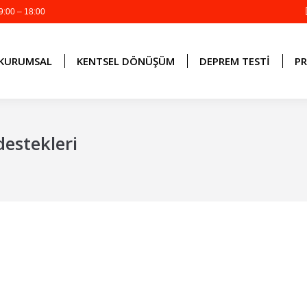
9:00 – 18:00
KURUMSAL
KENTSEL DÖNÜŞÜM
DEPREM TESTI
PR
estekleri