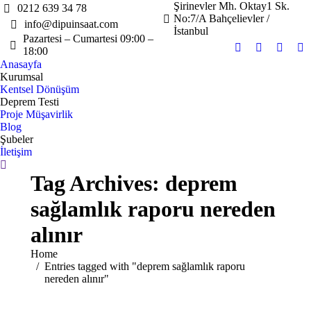
Şirinevler Mh. Oktay1 Sk.
0212 639 34 78
No:7/A Bahçelievler /
info@dipuinsaat.com
İstanbul
Pazartesi – Cumartesi 09:00 –
18:00
Facebook
X
Instag
Y
Anasayfa
page
page
page
pa
Kurumsal
opens
opens
opens
op
Kentsel Dönüşüm
in
in
in
in
Deprem Testi
Proje Müşavirlik
new
new
new
n
Blog
window
window
windo
w
Şubeler
İletişim
Search:
Tag Archives:
deprem
sağlamlık raporu nereden
alınır
You are here:
Home
Entries tagged with "deprem sağlamlık raporu
nereden alınır"